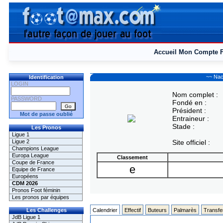
Accueil
Mon Compte
~~ Nac
Identification
LOGIN
Nom complet :
PASSWORD
Fondé en :
Président :
Mot de passe oublié
Entraineur :
Stade :
Les Pronos
Ligue 1
Ligue 2
Site officiel :
Champions League
Europa League
Classement
Coupe de France
e
Equipe de France
Européens
CDM 2026
Pronos Foot féminin
Les pronos par équipes
Les Challenges
Calendrier
Effectif
Buteurs
Palmarès
Transfe
JdB Ligue 1