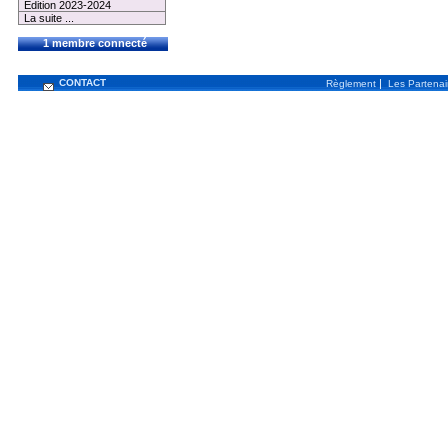
Edition 2023-2024
La suite ...
1 membre connecté
CONTACT
|
Règlement
Les Partenai