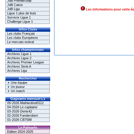
JdB PremierShip
JdB Calcio
JdB Liga
Les informations pour cette é
Ligue 1 plus de buts
Survivor Ligue 1
Challenge Ligue 1
Infos Clubs
Les clubs Français
Les clubs Européens
Le mercato estival
Infos championnats
Archives Ligue 1
Archives Ligue 2
Archives Premier League
Archives Serie A
Archives Liga
Rechercher
Une équipe
Un joueur
Un match
Gagnants mensuel L1
05-2026 Mathieufoot0112
04-2026 Le capitaine
03-2026 Denis42
02-2026 Fanderobert
01-2026 CB7588
Le Palmarès
Edition 2024-2025