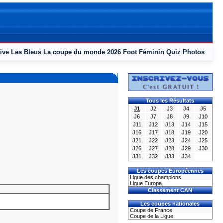
ive
Les Bleus
La coupe du monde 2026
Foot Féminin
Quiz
Photos
Tous les Résultats
J1
J2
J3
J4
J5
J6
J7
J8
J9
J10
J11
J12
J13
J14
J15
J16
J17
J18
J19
J20
J21
J22
J23
J24
J25
J26
J27
J28
J29
J30
J31
J32
J33
J34
Les coupes Européennes
Ligue des champions
Ligue Europa
Classement CAN
Les coupes nationales
Coupe de France
Coupe de la Ligue