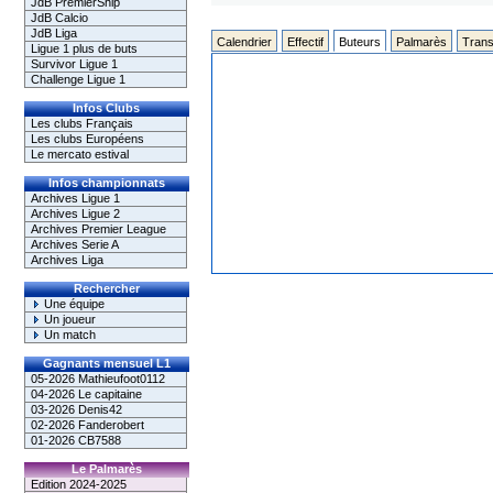
JdB PremierShip
JdB Calcio
JdB Liga
Calendrier
Effectif
Buteurs
Palmarès
Trans
Ligue 1 plus de buts
Survivor Ligue 1
Challenge Ligue 1
Infos Clubs
Les clubs Français
Les clubs Européens
Le mercato estival
Infos championnats
Archives Ligue 1
Archives Ligue 2
Archives Premier League
Archives Serie A
Archives Liga
Rechercher
Une équipe
Un joueur
Un match
Gagnants mensuel L1
05-2026 Mathieufoot0112
04-2026 Le capitaine
03-2026 Denis42
02-2026 Fanderobert
01-2026 CB7588
Le Palmarès
Edition 2024-2025