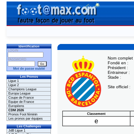
Identification
LOGIN
Nom complet 
PASSWORD
Fondé en :
Président :
Mot de passe oublié
Entraineur :
Les Pronos
Stade :
Ligue 1
Ligue 2
Site officiel :
Champions League
Europa League
Coupe de France
Equipe de France
Européens
CDM 2026
Classement
Pronos Foot féminin
Les pronos par équipes
e
Les Challenges
JdB Ligue 1