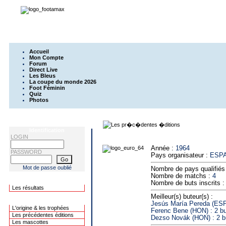
Accueil
Mon Compte
Forum
Direct Live
Les Bleus
La coupe du monde 2026
Foot Féminin
Quiz
Photos
Identification
LOGIN
Année :
1964
PASSWORD
Pays organisateur :
ESP
Mot de passe oublié
Nombre de pays qualifiés
Nombre de matchs :
4
Les Concours
Nombre de buts inscrits 
Les résultats
Meilleur(s) buteur(s) :
L'historique
Jesús María Pereda (ESP)
L'origine & les trophées
Ferenc Bene (HON) : 2 b
Les précédentes éditions
Dezso Novák (HON) : 2 b
Les mascottes