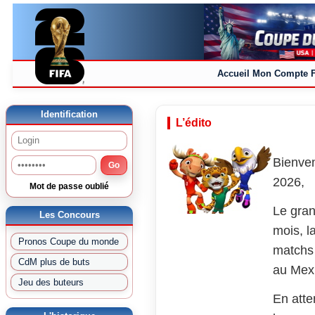
Accueil
Mon Compte
Identification
L’édito
Bienven
Go
2026,
Mot de passe oublié
Le gran
Les Concours
mois, l
Pronos Coupe du monde
matchs 
CdM plus de buts
au Mex
Jeu des buteurs
En atte