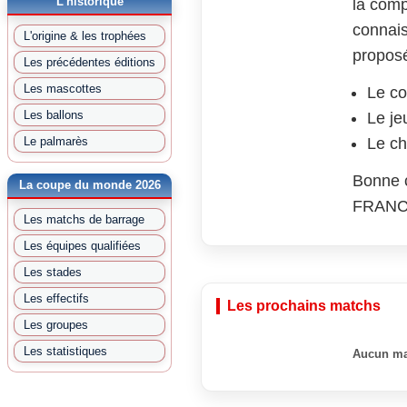
L'historique
la comp
connais
L'origine & les trophées
proposé
Les précédentes éditions
Les mascottes
Le co
Les ballons
Le je
Le palmarès
Le ch
Bonne c
La coupe du monde 2026
FRANCE
Les matchs de barrage
Les équipes qualifiées
Les stades
Les effectifs
Les prochains matchs
Les groupes
Les statistiques
Aucun ma