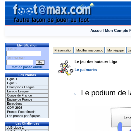
Accueil
Mon Compte
Identification
LOGIN
Présentation
Modifier ma compo
Mon équipe
Le
PASSWORD
Le jeu des buteurs Liga
Mot de passe oublié
Le palmarès
Les Pronos
Ligue 1
Ligue 2
Champions League
Le podium de l
Europa League
Coupe de France
Equipe de France
Européens
CDM 2026
Pronos Foot féminin
Les pronos par équipes
Le c
Les Challenges
JdB Ligue 1