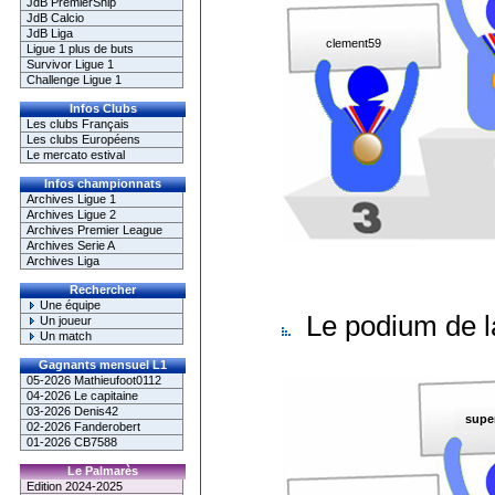
JdB PremierShip
JdB Calcio
JdB Liga
clement59
Ligue 1 plus de buts
Survivor Ligue 1
Challenge Ligue 1
Infos Clubs
Les clubs Français
Les clubs Européens
Le mercato estival
Infos championnats
Archives Ligue 1
Archives Ligue 2
Archives Premier League
Archives Serie A
Archives Liga
Rechercher
Une équipe
Le podium de l
Un joueur
Un match
Gagnants mensuel L1
05-2026 Mathieufoot0112
04-2026 Le capitaine
03-2026 Denis42
supe
02-2026 Fanderobert
01-2026 CB7588
Le Palmarès
Edition 2024-2025