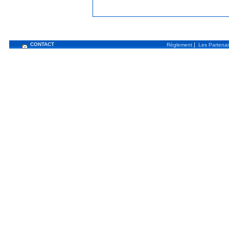
CONTACT
|
Règlement
Les Partenai