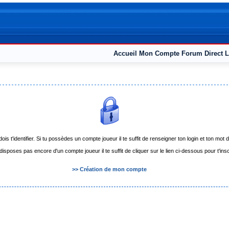
Accueil
Mon Compte
Forum
Direct L
dois t'identifier. Si tu possèdes un compte joueur il te suffit de renseigner ton login et ton 
 disposes pas encore d'un compte joueur il te suffit de cliquer sur le lien ci-dessous pour t'insc
>> Création de mon compte