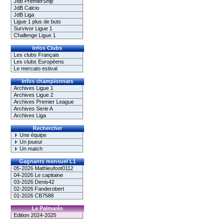
JdB PremierShip
JdB Calcio
JdB Liga
Ligue 1 plus de buts
Survivor Ligue 1
Challenge Ligue 1
Infos Clubs
Les clubs Français
Les clubs Européens
Le mercato estival
Infos championnats
Archives Ligue 1
Archives Ligue 2
Archives Premier League
Archives Serie A
Archives Liga
Rechercher
Une équipe
Un joueur
Un match
Gagnants mensuel L1
05-2026 Mathieufoot0112
04-2026 Le capitaine
03-2026 Denis42
02-2026 Fanderobert
01-2026 CB7588
Le Palmarès
Edition 2024-2025