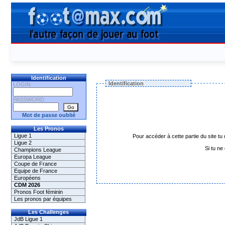
Identification
Identification
LOGIN
PASSWORD
Mot de passe oublié
Les Pronos
Ligue 1
Pour accéder à cette partie du site tu 
Ligue 2
Si tu ne
Champions League
Europa League
Coupe de France
Equipe de France
Européens
CDM 2026
Pronos Foot féminin
Les pronos par équipes
Les Challenges
JdB Ligue 1