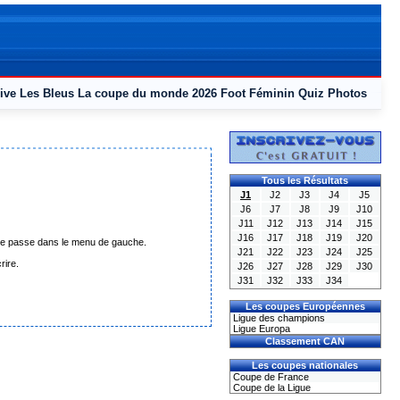
ive
Les Bleus
La coupe du monde 2026
Foot Féminin
Quiz
Photos
Tous les Résultats
J1
J2
J3
J4
J5
J6
J7
J8
J9
J10
J11
J12
J13
J14
J15
J16
J17
J18
J19
J20
mot de passe dans le menu de gauche.
J21
J22
J23
J24
J25
rire.
J26
J27
J28
J29
J30
J31
J32
J33
J34
Les coupes Européennes
Ligue des champions
Ligue Europa
Classement CAN
Les coupes nationales
Coupe de France
Coupe de la Ligue